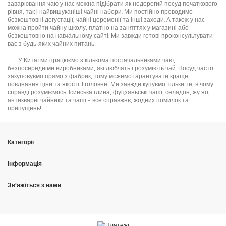
заварювання чаю у нас можна підібрати як недорогий посуд початкового
рівня, так і найвишуканіші чайні набори. Ми постійно проводимо
безкоштовні дегустації, чайні церемонії та інші заходи. А також у нас
можна пройти чайну школу, платно на заняттях у магазині або
безкоштовно на навчальному сайті. Ми завжди готові проконсультувати
вас з будь-яких чайних питань!
У Китаї ми працюємо з кількома постачальниками чаю,
безпосередніми виробниками, які люблять і розуміють чай. Посуд часто
закуповуємо прямо з фабрик, тому можемо гарантувати краще
поєднання ціни та якості. І головне! Ми завжди купуємо тільки те, в чому
справді розуміємось. Їсинська глина, фуцзяньські чаші, селадон, жу яо,
антикварні чайники та чаші – все справжнє, жодних помилок та
припущень!
Категорії
Інформація
Зв'яжіться з нами