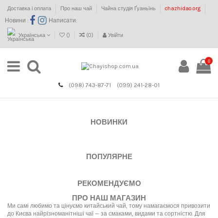
Доставка і оплата
Про наш чай
Чайна студія Ґуаньїнь
chazhidao.org
Новини :
Написати:
Українська
(
)
(
0
)
Увійти
0
(098) 743-87-71
(099) 241-28-01
НОВИНКИ
ПОПУЛЯРНЕ
РЕКОМЕНДУЄМО
ПРО НАШ МАГАЗИН
Ми самі любимо та цінуємо китайський чай, тому намагаємося привозити
до Києва найрізноманітніші чаї — за смаками, видами та сортністю. Для