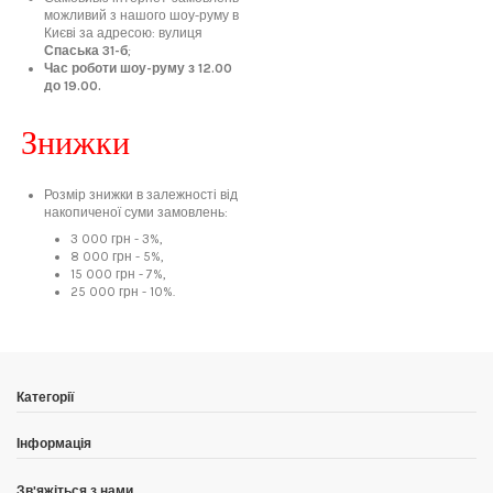
можливий з нашого шоу-руму в
Києві за адресою: вулиця
Спаська 31-б
;
Час роботи шоу-руму з 12.00
до 19.00.
Знижки
Розмір знижки в залежності від
накопиченої суми замовлень:
3 000 грн - 3%,
8 000 грн - 5%,
15 000 грн - 7%,
25 000 грн - 10%.
Категорії
Інформація
Зв'яжіться з нами