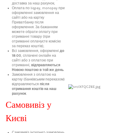
доставка за наш рахунок;
Оплата по liqpay, monopay при
оформленні замовлення на
сайті або на картку
Приватбанку після
оформлення. За бажанням
можете обрати оплату при
отриманні товару (при
отриманні оплачуєте комісію
за переказ коштів);
Всі замовлення, оформлені
до
18:00
, сплачені онлайн на
сайті або з оплатою при
отриманні,
відправляються
Новою поштою в той же день
.
Замовлення з оплатою на
картку (банківським переказом)
відправляються
після
отримання коштів на наш
рахунок
.
Самовивіз у
Києві
Самовивіз інтернет-замовлень