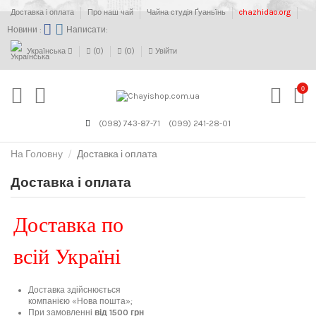
Доставка і оплата
Про наш чай
Чайна студія Ґуаньїнь
chazhidao.org
Новини :
Написати:
Українська
(
0
)
(
0
)
Увійти
0
(098) 743-87-71
(099) 241-28-01
На Головну
Доставка і оплата
Доставка і оплата
Доставка по
всій Україні
Доставка здійснюється
компанією «Нова пошта»;
При замовленні
від 1500 грн