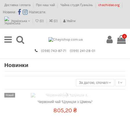
Доставка і оплата
Про наш чай
Чайна студія Ґуаньїнь
chazhidao.org
Новини :
Написати:
Українська
(
0
)
(
0
)
Увійти
0
(098) 743-87-71
(099) 241-28-01
Новинки
За датою, спочатку нові
1
весна 2026
Новий
добірний
Червоний чай "Цзунцзи з Цімень"
червоний
805,20 ₴