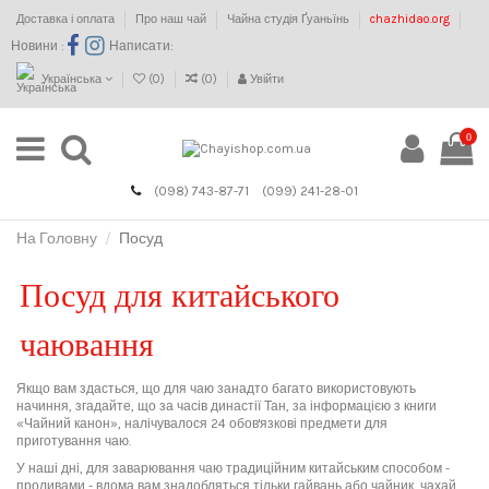
Доставка і оплата
Про наш чай
Чайна студія Ґуаньїнь
chazhidao.org
Новини :
Написати:
Українська
(
0
)
(
0
)
Увійти
0
(098) 743-87-71
(099) 241-28-01
На Головну
Посуд
Посуд для китайського
чаювання
Якщо вам здасться, що для чаю занадто багато використовують
начиння, згадайте, що за часів династії Тан, за інформацією з книги
«Чайний канон», налічувалося 24 обов'язкові предмети для
приготування чаю.
У наші дні, для заварювання чаю традиційним китайським способом
-
проливами
-
вдома вам знадобляться тільки гайвань або чайник, чахай