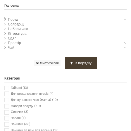
Головна
Посуд
Солодощі
Набори чаю
Література
Одяг
Простір
Чай
в порядку
Очистити все
Категорії
Гайвані
(13)
Для розколювання пуерів
(4)
Для суньского чаю (матча)
(10)
Набори посуду
(30)
Ситечки
(3)
Чабані
(6)
Чайники
(32)
Чайники та печі для варіння
(12)