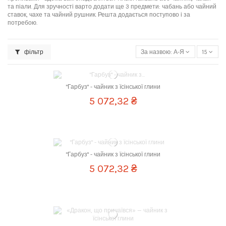
та піали. Для зручності варто додати ще 3 предмети: чабань або чайний
ставок, чахе та чайний рушник. Решта додається поступово і за
потребою.
фільтр
За назвою: А-Я
15
Об `єм
375 мл
"Гарбуз" - чайник з їсінської глини
5 072,32 ₴
Об `єм
360 мл
"Гарбуз" - чайник з їсінської глини
5 072,32 ₴
Об `єм
230 мл