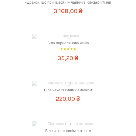
«Дракон, що причаївся» — чайник з їсінської глини
3 168,00 ₴
Об `єм
20 мл
Біла порцелянова чаша
35,20 ₴
Біле чахе із синім бамбуком
220,00 ₴
Біле чахе із синім лотосом