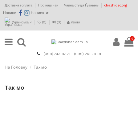
Доставка і оплата
Про наш чай
Чайна студія Ґуаньїнь
chazhidao.org
Новини :
Написати:
Українська
(
0
)
(
0
)
Увійти
0
(098) 743-87-71
(099) 241-28-01
На Головну
Так мо
Так мо