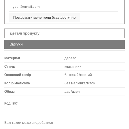
Повідомити мене, коли буде доступно
Деталі продукту
Відгуки
Матеріал
дерево
Стиль
класичний
Основний колір
бежевий/жовтий
Колір малюнка
без малюнка/в тон
Образ
дао/дзен
Код
1801
No reviews
Написати відгук
Вам також може сподобатися