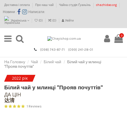
Доставка і оплата
Про наш чай
Чайна студія Ґуаньїнь
chazhidao.org
Новини :
Написати:
Українська
(
0
)
(
0
)
Увійти
0
(098) 743-87-71
(099) 241-28-01
На Головну
Чай
Білий чай
Білий чай у млинці
"Прояв почуттів"
2022 рік
Білий чай у млинці "Прояв почуттів"
ДА ЦІН
达清
1 Reviews