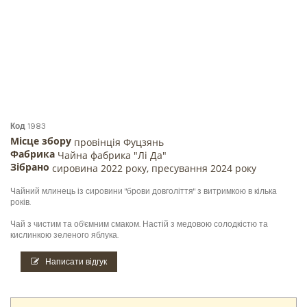
Код
1983
Місце збору
провінція Фуцзянь
Фабрика
Чайна фабрика "Лі Да"
Зібрано
сировина 2022 року, пресування 2024 року
Чайний млинець із сировини "брови довголіття" з витримкою в кілька
років.
Чай з чистим та об'ємним смаком. Настій з медовою солодкістю та
кислинкою зеленого яблука.
Написати відгук