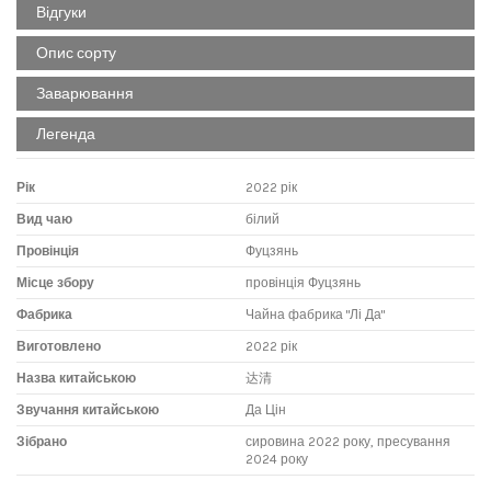
Відгуки
Опис сорту
Заварювання
Легенда
Рік
2022 рік
Вид чаю
білий
Провінція
Фуцзянь
Місце збору
провінція Фуцзянь
Фабрика
Чайна фабрика "Лі Да"
Виготовлено
2022 рік
Назва китайською
达清
Звучання китайською
Да Цін
Зібрано
сировина 2022 року, пресування
2024 року