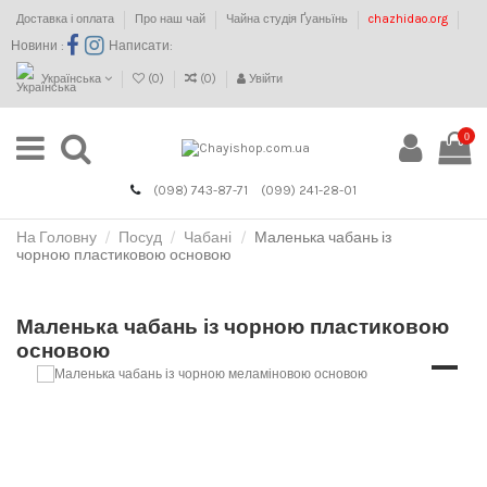
Доставка і оплата
Про наш чай
Чайна студія Ґуаньїнь
chazhidao.org
Новини :
Написати:
Українська
(
0
)
(
0
)
Увійти
0
(098) 743-87-71
(099) 241-28-01
На Головну
Посуд
Чабані
Маленька чабань із
чорною пластиковою основою
Маленька чабань із чорною пластиковою
основою