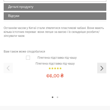
Деталі продукту
Відгуки
Останнім часом у Китаї стали з'являтися пластикові чабані. Вони мають
кілька істотних переваг: вони легше за вагою і їх складніше розбити/
зіпсувати чаєм.
No reviews
Написати відгук
Матеріал
пластик
Розмір чабані
домашня
Вам також може сподобатися
Ідеально для заварювання
будь-якого виду чаю
Плетена підставка під чашу
Стиль
сучасний
Основний колір
чорний
66,00 ₴
Колір малюнка
бежевий
Образ
нейтральний
Код
1405