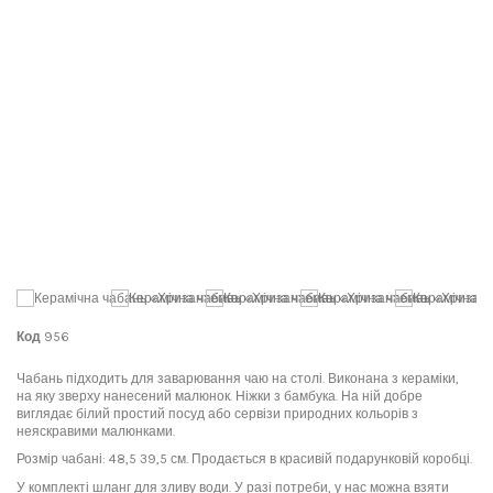
Код
956
Чабань підходить для заварювання чаю на столі. Виконана з кераміки,
на яку зверху нанесений малюнок. Ніжки з бамбука. На ній добре
виглядає білий простий посуд або сервізи природних кольорів з
неяскравими малюнками.
Розмір чабані: 48,5 39,5 см. Продається в красивій подарунковій коробці.
У комплекті шланг для зливу води. У разі потреби, у нас можна взяти