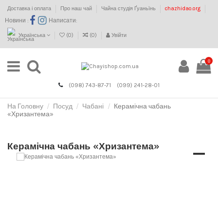
Доставка і оплата
Про наш чай
Чайна студія Ґуаньїнь
chazhidao.org
Новини :
Написати:
Українська
(
0
)
(
0
)
Увійти
0
(098) 743-87-71
(099) 241-28-01
На Головну
Посуд
Чабані
Керамічна чабань
«Хризантема»
Керамічна чабань «Хризантема»