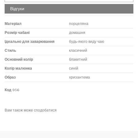
Відгуки
Матеріал
порцеляна
Розмір чабані
домашня
Ідеально для заварювання
будь-якого виду чаю
Стиль
класичний
Основний колір
блакитний
Колір малюнка
синій
Образ
хризантема
Код
956
No reviews
Написати відгук
Вам також може сподобатися