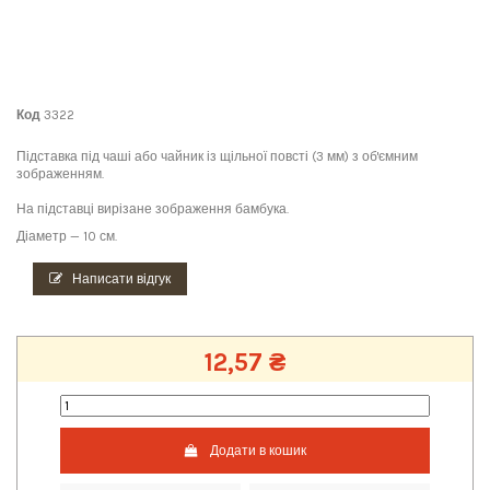
Код
3322
Підставка під чаші або чайник із щільної повсті (3 мм) з об'ємним
зображенням.
На підставці вирізане зображення бамбука.
Діаметр — 10 см.
Написати відгук
12,57 ₴
Додати в кошик