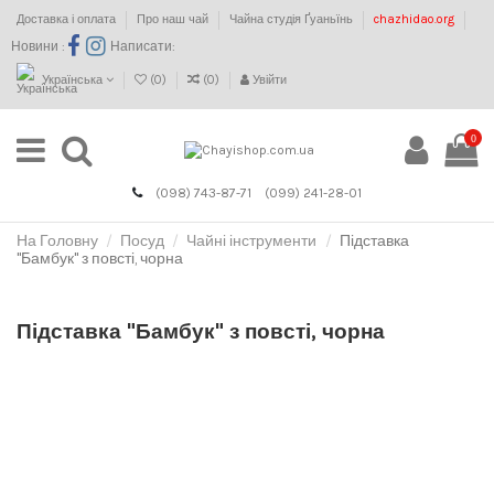
Доставка і оплата
Про наш чай
Чайна студія Ґуаньїнь
chazhidao.org
Новини :
Написати:
Українська
(
0
)
(
0
)
Увійти
0
(098) 743-87-71
(099) 241-28-01
На Головну
Посуд
Чайні інструменти
Підставка
"Бамбук" з повсті, чорна
Підставка "Бамбук" з повсті, чорна