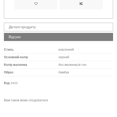
Деталі продукту
Відгуки
Стиль
класичний
Основний колір
чорний
Колір малюнка
без малюнка/в тон
Образ
бамбук
Код
3322
No reviews
Написати відгук
Вам також може сподобатися