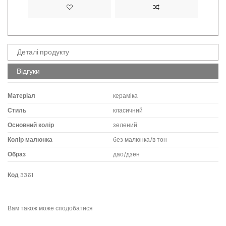
Деталі продукту
Відгуки
Матеріал
кераміка
Стиль
класичний
Основний колір
зелений
Колір малюнка
без малюнка/в тон
Образ
дао/дзен
Код
3361
No reviews
Написати відгук
Вам також може сподобатися