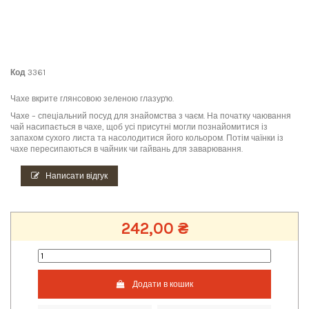
Код
3361
Чахе вкрите глянсовою зеленою глазур'ю.
Чахе – спеціальний посуд для знайомства з чаєм. На початку чаювання
чай насипається в чахе, щоб усі присутні могли познайомитися із
запахом сухого листа та насолодитися його кольором. Потім чаїнки із
чахе пересипаються в чайник чи гайвань для заварювання.
Написати відгук
242,00 ₴
Додати в кошик