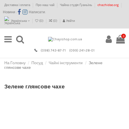
Доставка і оплата
Про наш чай
Чайна студія Ґуаньїнь
chazhidao.org
Новини :
Написати:
Українська
(
0
)
(
0
)
Увійти
0
(098) 743-87-71
(099) 241-28-01
На Головну
Посуд
Чайні інструменти
Зелене
глянсове чахе
Зелене глянсове чахе