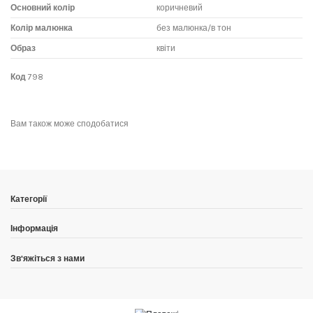
Основний колір
коричневий
Колір малюнка
без малюнка/в тон
Образ
квіти
Код
798
No reviews
Написати відгук
Вам також може сподобатися
Категорії
Інформація
Зв'яжіться з нами