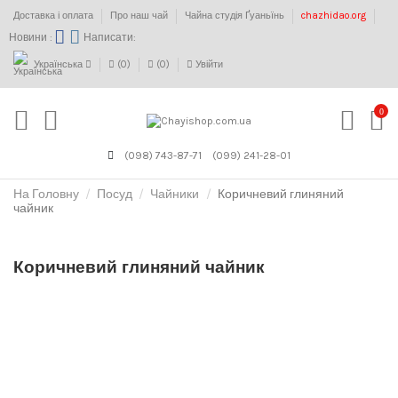
Доставка і оплата
Про наш чай
Чайна студія Ґуаньїнь
chazhidao.org
Новини :
Написати:
Українська
(
0
)
(
0
)
Увійти
0
(098) 743-87-71
(099) 241-28-01
На Головну
Посуд
Чайники
Коричневий глиняний
чайник
Коричневий глиняний чайник