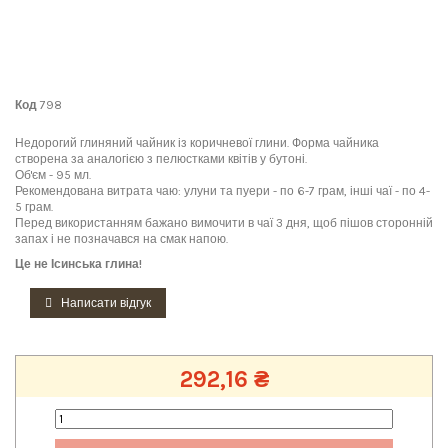
Код
798
Недорогий глиняний чайник із коричневої глини. Форма чайника
створена за аналогією з пелюстками квітів у бутоні.
Об'єм - 95 мл.
Рекомендована витрата чаю: улуни та пуери - по 6-7 грам, інші чаї - по 4-
5 грам.
Перед використанням бажано вимочити в чаї 3 дня, щоб пішов сторонній
запах і не позначався на смак напою.
Це не Ісинська глина!
Написати відгук
292,16 ₴