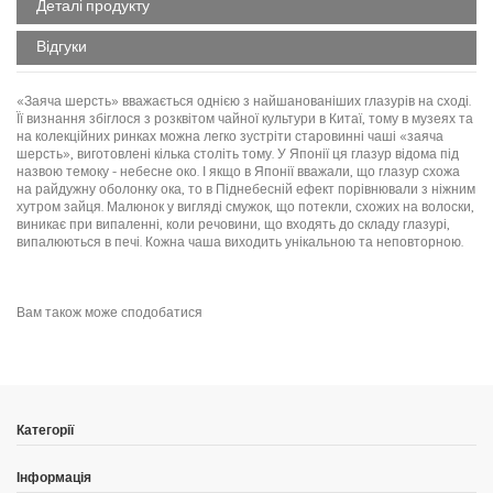
Деталі продукту
Відгуки
«Заяча шерсть» вважається однією з найшанованіших глазурів на сході.
Її визнання збіглося з розквітом чайної культури в Китаї, тому в музеях та
на колекційних ринках можна легко зустріти старовинні чаші «заяча
шерсть», виготовлені кілька століть тому. У Японії ця глазур відома під
назвою темоку - небесне око. І якщо в Японії вважали, що глазур схожа
на райдужну оболонку ока, то в Піднебесній ефект порівнювали з ніжним
хутром зайця. Малюнок у вигляді смужок, що потекли, схожих на волоски,
виникає при випаленні, коли речовини, що входять до складу глазурі,
випалюються в печі. Кожна чаша виходить унікальною та неповторною.
No reviews
Написати відгук
Матеріал
кераміка
Об `єм
50 мл
Вам також може сподобатися
Ідеально для заварювання
будь-якого виду чаю
Стиль
класичний
Основний колір
блакитний
Категорії
Колір малюнка
синій
Образ
дао/дзен
Інформація