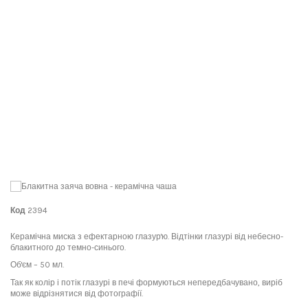
Код
2394
Керамічна миска з ефектарною глазур'ю. Відтінки глазурі від небесно-
блакитного до темно-синього.
Об'єм – 50 мл.
Так як колір і потік глазурі в печі формуються непередбачувано, виріб
може відрізнятися від фотографії.