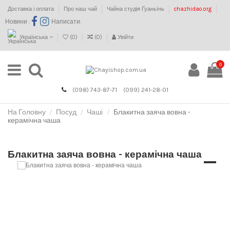
Доставка і оплата
Про наш чай
Чайна студія Ґуаньїнь
chazhidao.org
Новини :
Написати:
Українська
(
0
)
(
0
)
Увійти
0
(098) 743-87-71
(099) 241-28-01
На Головну
Посуд
Чаші
Блакитна заяча вовна -
керамічна чаша
Блакитна заяча вовна - керамічна чаша