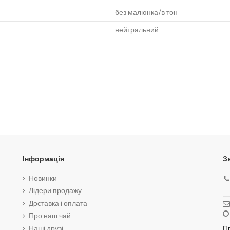
без малюнка/в тон
нейтральний
Інформація
З
Новинки
Лідери продажу
Доставка і оплата
Про наш чай
Наші друзі
Пр