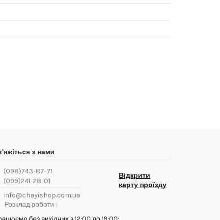
Написати відгук
в'яжіться з нами
(098)743-87-71
Відкрити
(099)241-28-01
карту проїзду
info@chayishop.com.ua
Розклад роботи :
ацюємо без вихідних з 12:00 до 19:00: