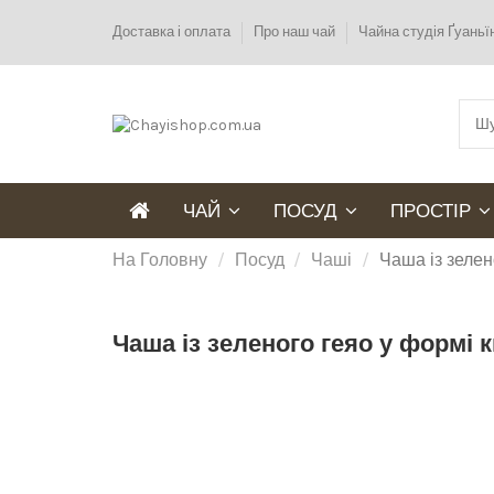
Доставка і оплата
Про наш чай
Чайна студія Ґуань
ЧАЙ
ПОСУД
ПРОСТІР
На Головну
Посуд
Чаші
Чаша із зелен
Чаша із зеленого геяо у формі к