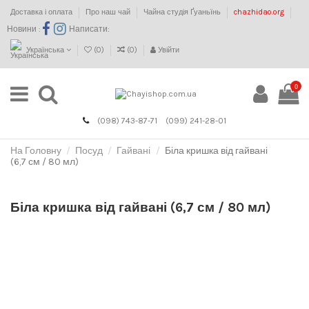
Доставка і оплата
Про наш чай
Чайна студія Ґуаньїнь
chazhidao.org
Новини :
Написати:
Українська
(
0
)
(
0
)
Увійти
0
(098) 743-87-71
(099) 241-28-01
На Головну
Посуд
Гайвані
Біла кришка від гайвані
(6,7 см / 80 мл)
Біла кришка від гайвані (6,7 см / 80 мл)