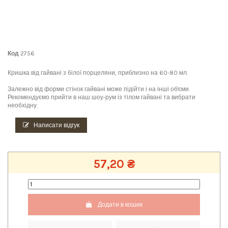
Код
2756
Кришка від гайвані з білої порцеляни, приблизно на 60-80 мл.
Залежно від форми стінок гайвані може підійти і на інші об'єми.
Рекомендуємо прийти в наш шоу-рум із тілом гайвані та вибрати
необхідну.
Написати відгук
57,20 ₴
Додати в кошик