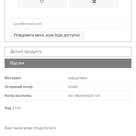
Повідомити мене, коли буде доступно
Деталі продукту
Відгуки
Матеріал
порцеляна
Основний колір
білий
Колір малюнка
без малюнка/в тон
Код
2756
No reviews
Написати відгук
Вам також може сподобатися