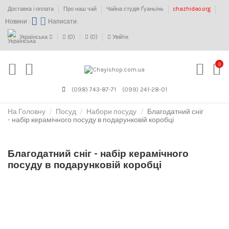
Доставка і оплата
Про наш чай
Чайна студія Ґуаньїнь
chazhidao.org
Новини :
Написати:
Українська
(
0
)
(
0
)
Увійти
0
(098) 743-87-71
(099) 241-28-01
На Головну
Посуд
Набори посуду
Благодатний сніг
- набір керамічного посуду в подарунковій коробці
Благодатний сніг - набір керамічного
посуду в подарунковій коробці