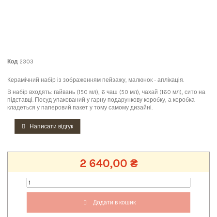
Код
2303
Керамічний набір із зображенням пейзажу, малюнок - аплікація.
В набір входять: гайвань (150 мл), 6 чаш (50 мл), чахай (160 мл), сито на
підставці. Посуд упакований у гарну подарункову коробку, а коробка
кладеться у паперовий пакет у тому самому дизайні.
Написати відгук
2 640,00 ₴
Додати в кошик