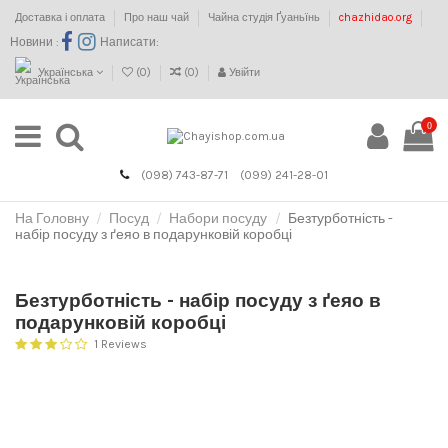
Доставка і оплата
Про наш чай
Чайна студія Ґуаньїнь
chazhidao.org
Новини :
Написати:
Українська
(
0
)
(
0
)
Увійти
0
(098) 743-87-71
(099) 241-28-01
На Головну
Посуд
Набори посуду
Безтурботність -
набір посуду з ґеяо в подарунковій коробці
Безтурботність - набір посуду з ґеяо в
подарунковій коробці
1 Reviews