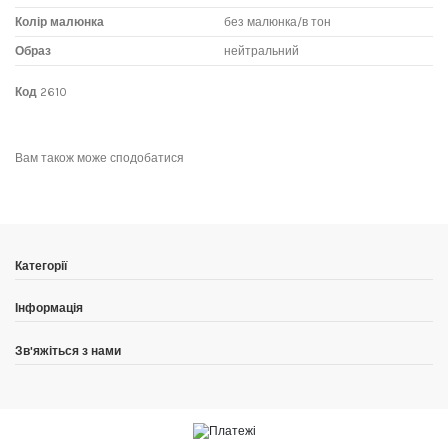
Колір малюнка
без малюнка/в тон
Образ
нейтральний
Код
2610
1 Відгуки
Написати відгук
Вам також може сподобатися
.
Набор пришёл, на почте не осматривал поскольку не было времени, но
в наборе при первом использовании, когда только достал была трещина
By
Александр
on
2023-11-15
Категорії
Інформація
Зв'яжіться з нами