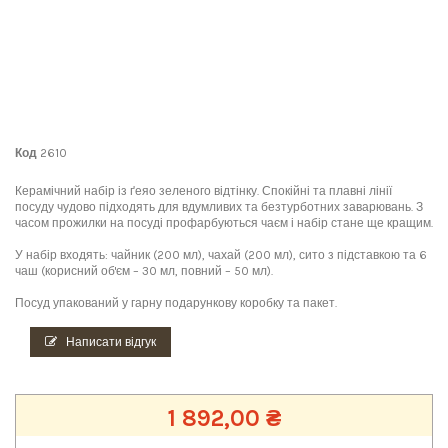
Код
2610
Керамічний набір із ґеяо зеленого відтінку. Спокійні та плавні лінії
посуду чудово підходять для вдумливих та безтурботних заварювань. З
часом прожилки на посуді профарбуються чаєм і набір стане ще кращим.
У набір входять: чайник (200 мл), чахай (200 мл), сито з підставкою та 6
чаш (корисний об'єм – 30 мл, повний – 50 мл).
Посуд упакований у гарну подарункову коробку та пакет.
Написати відгук
1 892,00 ₴