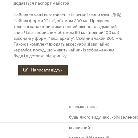
додається паспорт майстра.
Чайник та чаші виготовлені з їсінської глини чжуні 朱泥.
Чайник форми "Сіші", об'ємом 200 мл. Прекрасні
технічні характеристики: водний рівень та відмінний
злив. Чаші з корисним об'ємом 60 мл (повний 100 мл)
виконані у формі "чаші архату". Скляний чахай 200 мл.
Також в комплект входять аксесуари зі звичайної
кераміки: посуд, що живить чайник із зображенням
будд і підставка під кришку.
Написати відгук
їсінська глина
будь-якого виду чаю, крім зеленог
класичний