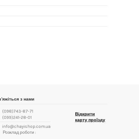
Написати відгук
в'яжіться з нами
(098)743-87-71
Відкрити
(099)241-28-01
карту проїзду
info@chayishop.com.ua
Розклад роботи :