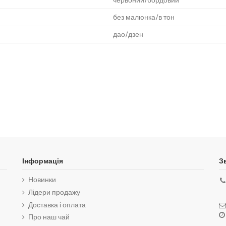
червоний/бордовий
без малюнка/в тон
дао/дзен
Інформація
З
Новинки
Лідери продажу
Доставка і оплата
Про наш чай