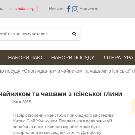
Новини :
Написати:
їнь
chazhidao.org
НАБОРИ ЧАЮ
НАБОРИ ПОСУДУ
ЛІТЕРАТУРА
ір посуду «Споглядання» з чайником та чашами з їсінської г
чайником та чашами з їсінської глини
Код
3168
Набір створений майстром прикладного мистецтва
Китаю Сюй Жуйжунем. Продається в подарунковій
коробці та пакеті. Кришка коробки може бути
використана як своєрідний столик. До набору