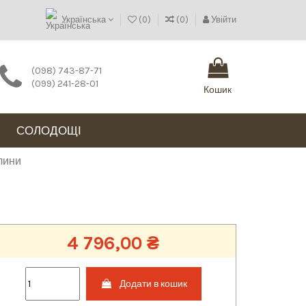
Українська
(
0
)
(
0
)
Увійти
(098) 743-87-71
(099) 241-28-01
Кошик
СОЛОДОЩІ
лини
4 796,00 ₴
Додати в кошик