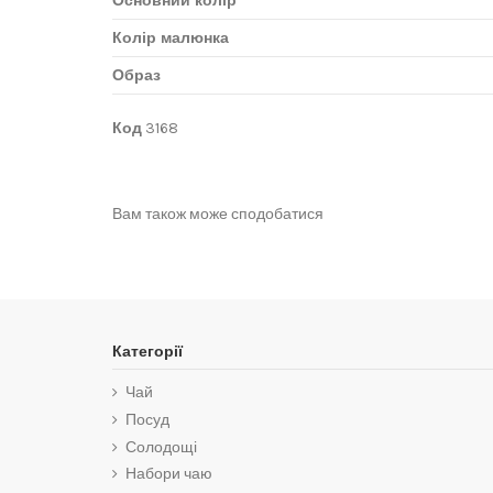
Основний колір
Колір малюнка
Образ
Код
3168
No reviews
Вам також може сподобатися
Категорії
Чай
Посуд
Солодощі
Набори чаю