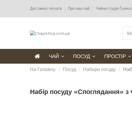
Доставка і оплата
Про наш чай
Чайна студія Ґуань
ЧАЙ
ПОСУД
ПРОСТІР
На Головну
Посуд
Набори посуду
Наб
Набір посуду «Споглядання» з 