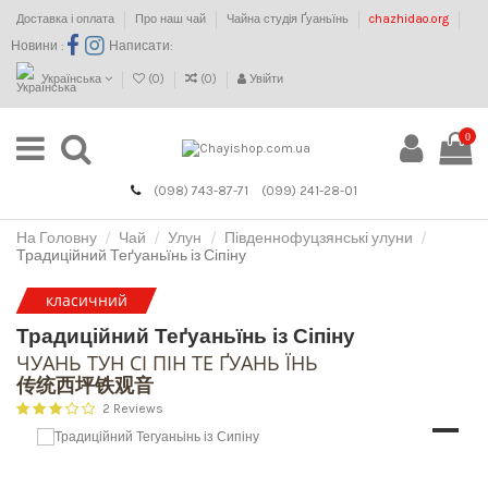
Доставка і оплата
Про наш чай
Чайна студія Ґуаньїнь
chazhidao.org
Новини :
Написати:
Українська
(
0
)
(
0
)
Увійти
0
(098) 743-87-71
(099) 241-28-01
На Головну
Чай
Улун
Південнофуцзянські улуни
Традиційний Теґуаньїнь із Сіпіну
класичний
Традиційний Теґуаньїнь із Сіпіну
ЧУАНЬ ТУН СІ ПІН ТЕ ҐУАНЬ ЇНЬ
传统西坪铁观音
2 Reviews