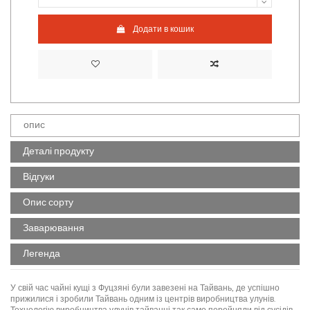
Додати в кошик
опис
Деталі продукту
Відгуки
Опис сорту
Заварювання
Легенда
У свій час чайні кущі з Фуцзяні були завезені на Тайвань, де успішно
прижилися і зробили Тайвань одним із центрів виробництва улунів.
Технологію виробництва улунів тайванці так само перейняли від сусідів