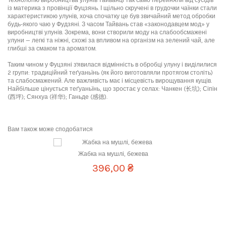
із материка з провінції Фуцзянь. І щільно скручені в грудочки чаїнки стали
характеристикою улунів, хоча спочатку це був звичайний метод обробки
будь-якого чаю у Фудзяні. З часом Тайвань став «законодавцем мод» у
виробництві улунів. Зокрема, вони створили моду на слабообсмажені
улуни — легкі та ніжні, схожі за впливом на організм на зелений чай, але
глибші за смаком та ароматом.
Таким чином у Фуцзяні з'явилася відмінність в обробці улуну і виділилися
2 групи: традиційний теґуаньїнь (як його виготовляли протягом століть)
та слабосмажений. Але важливість має і місцевість вирощування кущів.
Найбільше цінується теґуаньїнь, що зростає у селах: Чанкен (长坑); Сіпін
(西坪); Сянхуа (祥华); Ганьде (感德).
Теґуаньїнь – найвідоміший південнофуцзянський улун із 300-річною
Улуни заварюються окропом розрахунку 7 грам на 100 мл. Чай можна
Напевно ніхто не знає, коли і яким чином з'явився улун Теґуаньїнь, але
2 Відгуки
Написати відгук
Вид чаю
південнофуцзянський улун
історією. Раніше чай обсмажували сильно. Це дозволяло листу краще
пити традиційно швидкими протоками.
розповідають таку легенду.
зберігатися та переносити транспортування, не втрачаючи свій аромат.
Провінція
Фуцзянь
Існує і особливе церемоніальне заварювання скручених улунів. Як
Але кілька десятків років тому, з появою холодильників, швидкої доставки
У Фуцзяні, повіті Аньсі, селі Сипін жив бідний селянин, який високо
Вам також може сподобатися
описують на китайських сайтах: треба наповнити посуд на 1/3 чаєм.
та інших можливостей, все більшу популярність завойовують
вшановував богиню милосердя Ґуаньїнь. Віруючі вважають, що вона
Дмитро
Місце збору
провінція Фуцзянь, повіт Аньсі, село
Перший раз промити чаїнки. Другий раз - настояти 30 секунд. Наступні
слабообсмажені улуни. Ступінь обсмажування може дуже сильно
допомагає всім нещасним, простягає руку приниженим та знедоленим,
Сипін
заварювання також витримувати чай з водою, збільшуючи час. Таким
змінити смак напою. З обсмажуванням йде терпкість і відчуття свіжості,
стає захисником усіх слабких та пригноблених. Селянин, схиляючись
Жабка на мушлі, бежева
чином чай можна заварити відразу яскраво насичено. Вийде 5-
Смачний, ніжний з присмаком випічки. Смак не насищений, але як на
але з'являється м'якість і насолода. У різний час дня кожен із цих чаїв
перед її добротою і досконалими благодіяннями, не міг спокійно
Виготовлено
весна 2021
396,00 ₴
7 проливів.
мене достатньо. Вартий щоб скуштувати.
може порадувати по-своєму. Але зазвичай кожна людина має свої
проходити повз старий покинутий храм, який давним-давно був
Назва китайською
вподобання.
побудований на її честь, а потім був покинут. Він щодня вранці, коли
传统西坪铁观音
By
Дмитро
on
2025-05-12
Для заварювання підійдуть кераміка, фарфор. Але в церемоніях дуже
йшов працювати на поля, забирався у храм та розставляв свіжі квіти. У
часто використовують їсінські чайники з глини чжуні округлих форм.
Сортність
класичний
У різних селищах повіту Аньсі виходить різний до смаку чай. Славу
свята запалював свічки і приносив у дар солодощі та фрукти. Рік у рік він
Можна сказати, що це ідеальний посуд для розкриття Теґуаньїні.
завоювали чотири села: Сіпін, Сянхуа, Ґаньде та Чанкен. Незважаючи на
служив богині, не просячи нічого натомість.
чай ужасен
Звучання китайською
Чуань Тун Сі Пін Те Ґуань Їнь
У всіх улунів першу заварку зливають, щоб дати чаїнкам краще
те, що Теґуаньїнь у них впізнається завжди, але насиченість, відтінки та
Але одного разу стався неврожай, і селянин мав пережити голодну зиму.
розкритися і змити зайвий пил від ламаного листа.
провідні ноти смаку, його глибина дуже залежить від регіону збору. Крім
Зібрано
весна 2021
І тоді уві сні до нього прийшла богиня милосердя Ґуаньїнь. Вона
До тегуань иня этому чаю далеко, ни вкуса ни аромата, выдерживает
того, є безліч різновидів обробки цих улунів: витримані, з черешками, з