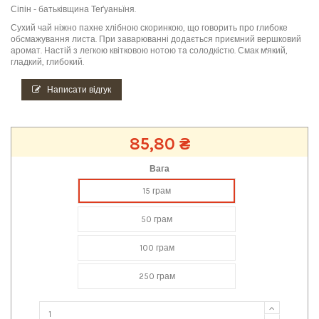
Сіпін - батьківщина Теґуаньїня.
Сухий чай ніжно пахне хлібною скоринкою, що говорить про глибоке
обсмажування листа. При заварюванні додається приємний вершковий
аромат. Настій з легкою квітковою нотою та солодкістю. Смак м'який,
гладкий, глибокий.
Написати відгук
85,80 ₴
Вага
15 грам
50 грам
100 грам
250 грам