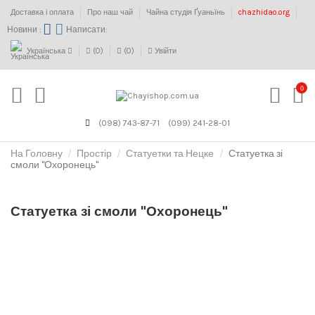
Доставка і оплата
Про наш чай
Чайна студія Ґуаньїнь
chazhidao.org
Новини :
Написати:
Українська
(
0
)
(
0
)
Увійти
0
(098) 743-87-71
(099) 241-28-01
На Головну
Простір
Статуетки та Нецке
Статуетка зі
смоли "Охоронець"
Статуетка зі смоли "Охоронець"