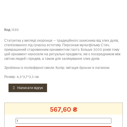
Код
1530
Статуетка у вигляді охоронця — традиційного захисника від злих духів,
стилізованого під сучасну естетику. Персонаж мультфільму Стич,
прикрашений старовинним орнаментом таотэ. Більше 3000 років тому
цей орнамент наносили на ритуальні предмети, які є посередником між
світом людей і предків, а також для залякування злих духів.
Зроблена із поліефірної смоли. Колір: імітація бронзи із патиною.
Розмір: 4,5*3,7*3,5 см.
Написати відгук
567,60 ₴