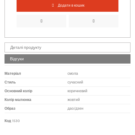
Додати в кошик
Деталі продукту
Відгуки
Матеріал
смола
Стиль
сучасний
Основний колір
коричневий
Колір малюнка
жовтий
Образ
дао/дзен
Код
1530
No reviews
Написати відгук