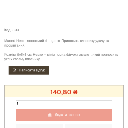
Код
2613
Манекі Неко - японський кіт щастя. Приносить власнику удачу та
процвітання.
Розмір: 6×5×5 см. Нецке — мініатюрна фігурка амулет, який приносить
успіх своєму власнику.
Написати відгук
140,80 ₴
Додати в кошик