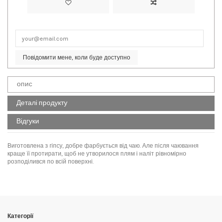
Повідомити мене, коли буде доступно
опис
Деталі продукту
Відгуки
Виготовлена з гіпсу, добре фарбується від чаю. Але після чаювання
краще її протирати, щоб не утворилося плям і наліт рівномірно
розподілився по всій поверхні.
Код
2613
No reviews
Написати відгук
Категорії