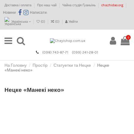
Доставка і оплата
Про наш чай
Чайна студія Ґуаньїнь
chazhidao.org
Новини :
Написати:
Українська
(
0
)
(
0
)
Увійти
0
(098) 743-87-71
(099) 241-28-01
На Головну
Простір
Статуетки та Нецке
Нецке
«Манекі неко»
Нецке «Манекі неко»