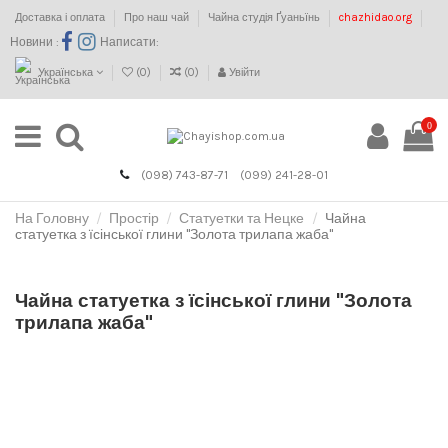
Доставка і оплата
Про наш чай
Чайна студія Ґуаньїнь
chazhidao.org
Новини :
Написати:
Українська
(
0
)
(
0
)
Увійти
0
(098) 743-87-71
(099) 241-28-01
На Головну
Простір
Статуетки та Нецке
Чайна
статуетка з їсінської глини "Золота трилапа жаба"
Чайна статуетка з їсінської глини "Золота
трилапа жаба"