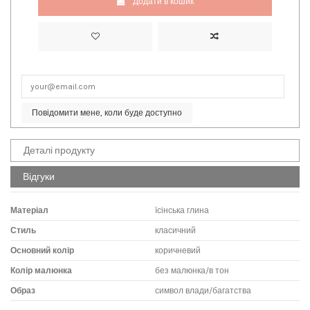
Додати в кошик
Повідомити мене, коли буде доступно
Деталі продукту
Відгуки
Матеріал
їсінська глина
Стиль
класичний
Основний колір
коричневий
Колір малюнка
без малюнка/в тон
Образ
символ влади/багатства