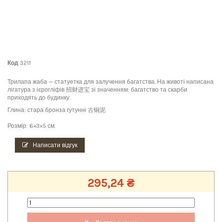
Код
3211
Трилапа жаба — статуетка для залучення багатства. На животі написана
лігатура з ієрогліфів 招财进宝 зі значенням: багатство та скарби
приходять до будинку.
Глина: стара бронза гутунні 古铜泥
Розмір: 6×3×5 см.
Написати відгук
295,24 ₴