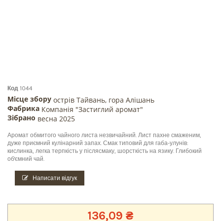
Код
1044
Місце збору
острів Тайвань, гора Алішань
Фабрика
Компанія "Застиглий аромат"
Зібрано
весна 2025
Аромат обмитого чайного листа незвичайний. Лист пахне смаженим,
дуже приємний кулінарний запах. Смак типовий для габа-улунів:
кислинка, легка терпкість у післясмаку, шорсткість на язику. Глибокий
об'ємний чай.
Написати відгук
136,09 ₴