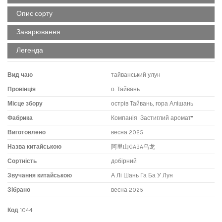
Опис сорту
Заварювання
Легенда
Вид чаю
тайванський улун
Провінція
о. Тайвань
Місце збору
острів Тайвань, гора Алішань
Фабрика
Компанія "Застиглий аромат"
Виготовлено
весна 2025
Назва китайською
阿里山GABA乌龙
Сортність
добірний
Звучання китайською
А Лі Шань Га Ба У Лун
Зібрано
весна 2025
Код
1044
Габа-улун - це тайванський чай з гори Алішань, оброблений за
Чай беруть у розрахунку 7 грам на 100 мл, заливають окропом. Можна
Наймолодший улун – тайванський. Все почалося доволі банально. І якщо