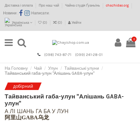
Доставка і оплата
Про наш чай
Чайна студія Ґуаньїнь
chazhidao.org
Новини :
Написати:
Українська
(
0
)
(
0
)
Увійти
0
(098) 743-87-71
(099) 241-28-01
На Головну
Чай
Улун
Тайванські улуни
Тайванський габа-улун "Алішань GABA-улун"
добірний
Тайванський габа-улун "Алішань GABA-
улун"
А ЛІ ШАНЬ ГА БА У ЛУН
阿里山GABA乌龙