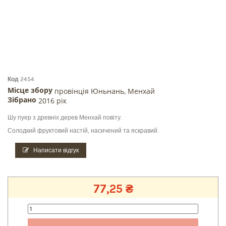
Код
2454
Місце збору
провінція Юньнань, Менхай
Зібрано
2016 рік
Шу пуер з древніх дерев Менхай повіту.
Солодкий фруктовий настій, насичений та яскравий.
Написати відгук
77,25 ₴