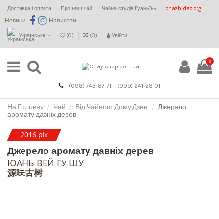
Доставка і оплата
Про наш чай
Чайна студія Ґуаньїнь
chazhidao.org
Новини :
Написати:
Українська
(
0
)
(
0
)
Увійти
0
(098) 743-87-71
(099) 241-28-01
На Головну
Чай
Від Чайного Дому Дзен
Джерело
аромату давніх дерев
2016 рік
Джерело аромату давніх дерев
ЮАНЬ ВЕЙ ГУ ШУ
源味古树