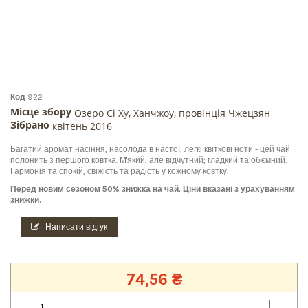
Код
922
Місце збору
Озеро Сі Ху, Ханчжоу, провінція Чжецзян
Зібрано
квітень 2016
Багатий аромат насіння, насолода в настої, легкі квіткові ноти - цей чай
полонить з першого ковтка. М'який, але відчутний; гладкий та об'ємний.
Гармонія та спокій, свіжість та радість у кожному ковтку.
Перед новим сезоном 50% знижка на чай. Ціни вказані з урахуванням
знижки.
Написати відгук
74,56 ₴