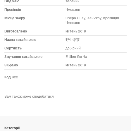
Вид чаю
зелений
Провінція
Чжецзян
Місце збору
Озеро Сі Ху, Ханчжоу, провінція
Чжецзян
Виготовлено
квітень 2016
Назва китайською
野生绿茶
Сортність
добірний
Звучання китайською
Е Шен Лю Ча
Зібрано
квітень 2016
Код
922
Іноді чаї по старовині збирають у диких чайних садах, де кущі чаю
Через низький рівень ферментації зеленого чаю (стихійна до 5%) та
No reviews
Написати відгук
сусідять з іншими рослинами. Чай цей зовсім інший. Грунт у лісах
ніжності листа зелений чай заварюють температурою від 60 до 85 °С,
не завжди добре зволожується, а листя часто недостатньо сонця через
але не більше. Чим менший і ніжніший лист, молодший чай, тим нижча
тіні більших дерев, екосистема лісу може сильно впливати на склад
температура води для його розкриття.
Вам також може сподобатися
листа, але Велика кількість сусідніх рослин, природне середовище росту
Для зеленого чаю найкраще підходить скляний посуд, на другому місці —
робить смак такого чаю унікальним. Щороку він може бути дуже різним.
порцеляновий. Чайки всередині судини не повинні запаритися, від цього
Природа сама вирощує його, а Умілі технологи допомагають розкритися
напій стає грубим, аромат зім'ятим і навіть зовсім може зникнути через
унікальному смаку.
кілька проток. Судини з глини та товстої кераміки небажані. У Китаї один
із найпоширеніших способів заварювання зеленого чаю — у високій
прозорій склянці. Навіть є ціла церемонія зі склянками.
Категорії