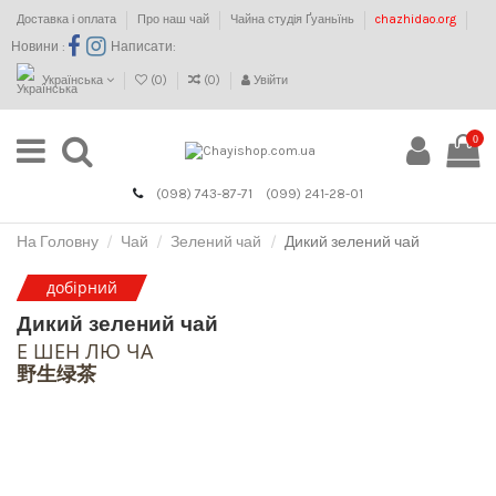
Доставка і оплата
Про наш чай
Чайна студія Ґуаньїнь
chazhidao.org
Новини :
Написати:
Українська
(
0
)
(
0
)
Увійти
0
(098) 743-87-71
(099) 241-28-01
На Головну
Чай
Зелений чай
Дикий зелений чай
добірний
Дикий зелений чай
Е ШЕН ЛЮ ЧА
野生绿茶