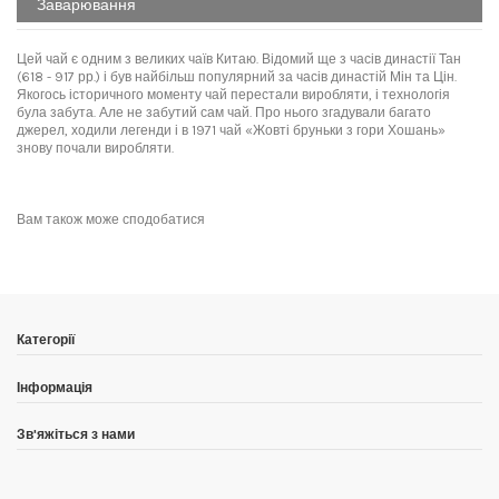
Заварювання
Цей чай є одним з великих чаїв Китаю. Відомий ще з часів династії Тан
(618 - 917 рр.) і був найбільш популярний за часів династій Мін та Цін.
Якогось історичного моменту чай перестали виробляти, і технологія
була забута. Але не забутий сам чай. Про нього згадували багато
джерел, ходили легенди і в 1971 чай «Жовті бруньки з гори Хошань»
знову почали виробляти.
Ферментація у чаї досягла вже 9%, але на початку сировина дуже ніжна
No reviews
Написати відгук
Вид чаю
жовтий
і якісна. Заварювати бажано водою до 90 °С в скляному або
порцеляновому посуді. Китайці насолоджуються, спостерігаючи
Провінція
Аньхой
за повільним розкриттям листка або «танцем» бруньок, тому воліють
Вам також може сподобатися
заварювати його в скло. Дуже поширене заварювання жовтого чаю
Місце збору
провінція Аньхой, округ Люань, повіт
в скляну склянку.
Хошань
Заварювання жовтого чаю в
Виготовлено
весна 2022
Назва китайською
霍山黃芽
ґайвані
Категорії
Сортність
добірний
Інформація
Звучання китайською
Хо Шань Хуан Я
Зібрано
квітень 2022
Зв'яжіться з нами
Код
2586