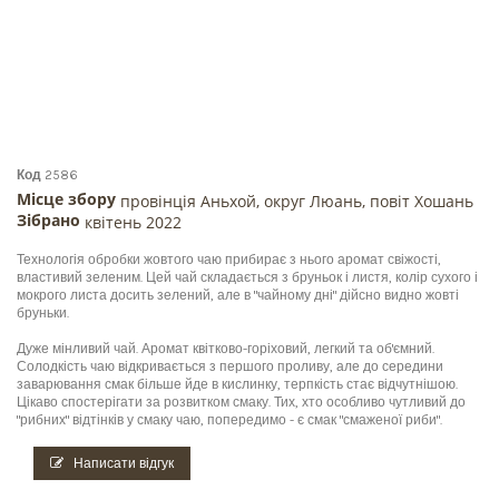
Код
2586
Місце збору
провінція Аньхой, округ Люань, повіт Хошань
Зібрано
квітень 2022
Технологія обробки жовтого чаю прибирає з нього аромат свіжості,
властивий зеленим. Цей чай складається з бруньок і листя, колір сухого і
мокрого листа досить зелений, але в "чайному дні" дійсно видно жовті
бруньки.
Дуже мінливий чай. Аромат квітково-горіховий, легкий та об'ємний.
Солодкість чаю відкривається з першого проливу, але до середини
заварювання смак більше йде в кислинку, терпкість стає відчутнішою.
Цікаво спостерігати за розвитком смаку. Тих, хто особливо чутливий до
"рибних" відтінків у смаку чаю, попередимо - є смак "смаженої риби".
Написати відгук