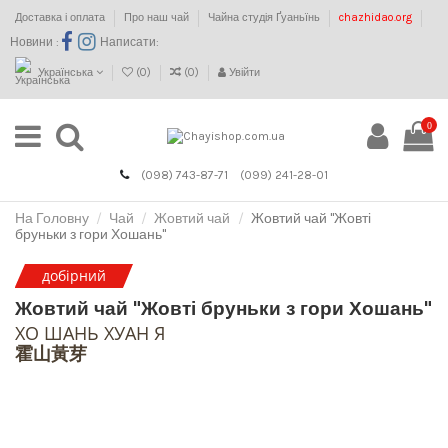
Доставка і оплата
Про наш чай
Чайна студія Ґуаньїнь
chazhidao.org
Новини :
Написати:
Українська
(
0
)
(
0
)
Увійти
0
(098) 743-87-71
(099) 241-28-01
На Головну
Чай
Жовтий чай
Жовтий чай "Жовті
бруньки з гори Хошань"
добірний
Жовтий чай "Жовті бруньки з гори Хошань"
ХО ШАНЬ ХУАН Я
霍山黃芽