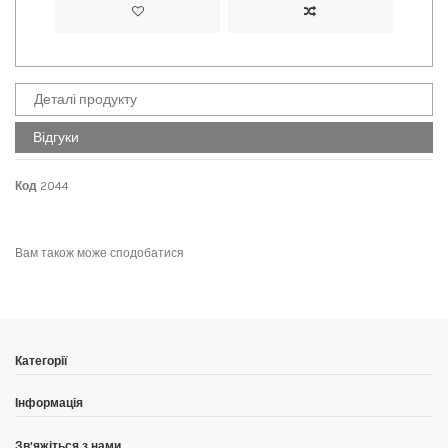
Деталі продукту
Відгуки
Код
2044
No reviews
Написати відгук
Вам також може сподобатися
Категорії
Інформація
Зв'яжіться з нами