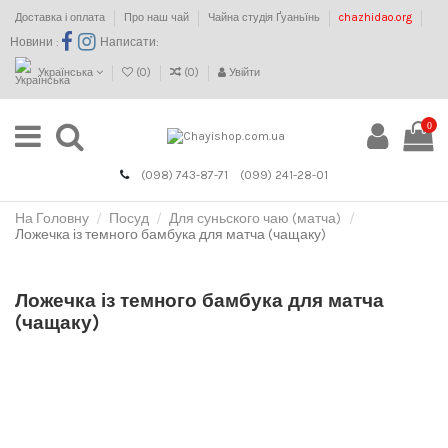
Доставка і оплата
Про наш чай
Чайна студія Ґуаньїнь
chazhidao.org
Новини :
Написати:
Українська
(
0
)
(
0
)
Увійти
0
(098) 743-87-71
(099) 241-28-01
На Головну
Посуд
Для суньского чаю (матча)
Ложечка із темного бамбука для матча (чащаку)
Ложечка із темного бамбука для матча
(чащаку)