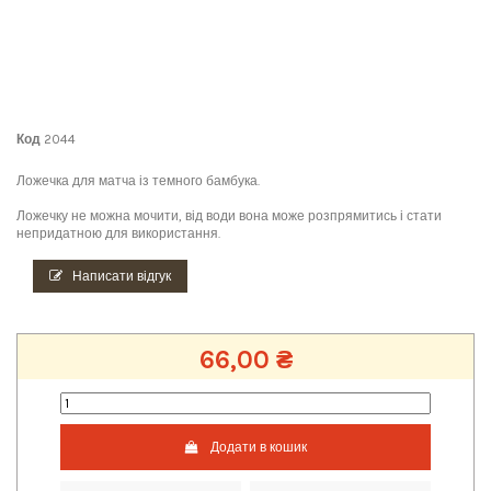
Код
2044
Ложечка для матча із темного бамбука.
Ложечку не можна мочити, від води вона може розпрямитись і стати
непридатною для використання.
Написати відгук
66,00 ₴
Додати в кошик