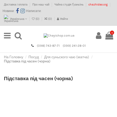
Доставка і оплата
Про наш чай
Чайна студія Ґуаньїнь
chazhidao.org
Новини :
Написати:
Українська
(
0
)
(
0
)
Увійти
0
(098) 743-87-71
(099) 241-28-01
На Головну
Посуд
Для суньского чаю (матча)
Підставка під часен (чорна)
Підставка під часен (чорна)