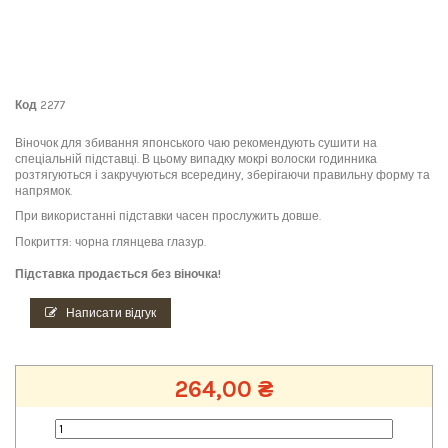
Код
2277
Віночок для збивання японського чаю рекомендують сушити на
спеціальній підставці. В цьому випадку мокрі волоски годинника
розтягуються і закручуються всередину, зберігаючи правильну форму та
напрямок.
При використанні підставки часен прослужить довше.
Покриття: чорна глянцева глазур.
Підставка продається без віночка!
Написати відгук
264,00 ₴