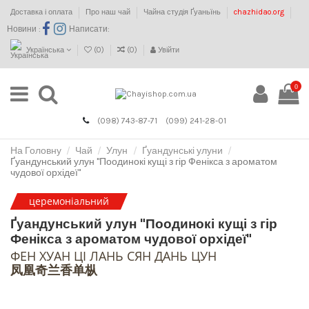
Доставка і оплата
Про наш чай
Чайна студія Ґуаньїнь
chazhidao.org
Новини :
Написати:
Українська
(
0
)
(
0
)
Увійти
0
(098) 743-87-71
(099) 241-28-01
На Головну
Чай
Улун
Ґуандунські улуни
Ґуандунський улун "Поодинокі кущі з гір Фенікса з ароматом
чудової орхідеї"
церемоніальний
Ґуандунський улун "Поодинокі кущі з гір
Фенікса з ароматом чудової орхідеї"
ФЕН ХУАН ЦІ ЛАНЬ СЯН ДАНЬ ЦУН
凤凰奇兰香单枞