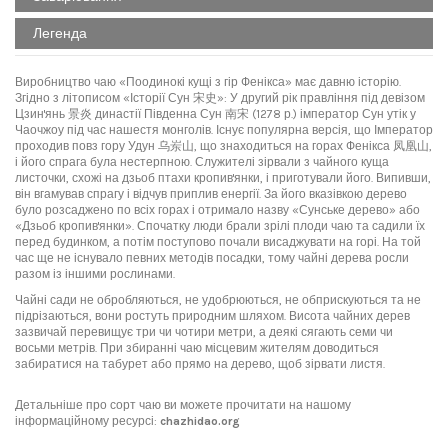
Легенда
Виробництво чаю «Поодинокі кущі з гір Фенікса» має давню історію.
Згідно з літописом «Історії Сун 宋史»: У другий рік правління під девізом
Цзин'янь 景炎 династії Південна Сун 南宋 (1278 р.) імператор Сун утік у
Чаочжоу під час нашестя монголів. Існує популярна версія, що Імператор
проходив повз гору Удун 乌岽山, що знаходиться на горах Фенікса 凤凰山,
і його спрага була нестерпною. Служителі зірвали з чайного куща
листочки, схожі на дзьоб птахи кропив'янки, і приготували його. Випивши,
він вгамував спрагу і відчув приплив енергії. За його вказівкою дерево
було розсаджено по всіх горах і отримало назву «Сунське дерево» або
«Дзьоб кропив'янки». Спочатку люди брали зрілі плоди чаю та садили їх
перед будинком, а потім поступово почали висаджувати на горі. На той
час ще не існувало певних методів посадки, тому чайні дерева росли
разом із іншими рослинами.
Чайні сади не обробляються, не удобрюються, не обприскуються та не
підрізаються, вони ростуть природним шляхом. Висота чайних дерев
зазвичай перевищує три чи чотири метри, а деякі сягають семи чи
восьми метрів. При збиранні чаю місцевим жителям доводиться
забиратися на табурет або прямо на дерево, щоб зірвати листя.
Детальніше про сорт чаю ви можете прочитати на нашому
інформаційному ресурсі:
chazhidao.org
Слава чаю з Ґуандуна виникла ще за давніх часів. Чайне дерево там
Чай можна заварювати просто проливами в нормальній концентрації.
Легенда каже, що якось, за часів династії Сун, один із імператорів
No reviews
Написати відгук