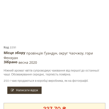
Код
2291
Місце збору
провінція Ґуандун, округ Чаочжоу, гори
Фенхуан
Зібрано
весна 2020
Ніжний аромат квітів супроводжує чаювання від першої до останньої
чаші. Обсмажування середнє, терпкість помірна.
250 г чаю продаються в коробці виробника, як на фотографії.
Написати відгук
227,70 ₴